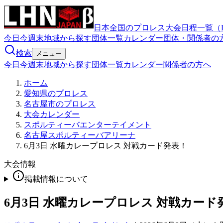
日本全国のプロレス大会日程一覧（
今日
今週末
地域から探す
団体一覧
カレンダー
団体・関係者の
検索
メニュー
今日
今週末
地域から探す
団体一覧
カレンダー
関係者の方へ
ホーム
愛知県のプロレス
名古屋市のプロレス
大会カレンダー
スポルティーバエンターテイメント
名古屋スポルティーバアリーナ
6月3日 水曜カレープロレス 対戦カード発表！
大会情報
掲載情報について
6月3日 水曜カレープロレス 対戦カード