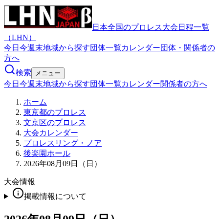
日本全国のプロレス大会日程一覧
（LHN）
今日
今週末
地域から探す
団体一覧
カレンダー
団体・関係者の
方へ
検索
メニュー
今日
今週末
地域から探す
団体一覧
カレンダー
関係者の方へ
ホーム
東京都のプロレス
文京区のプロレス
大会カレンダー
プロレスリング・ノア
後楽園ホール
2026年08月09日（日）
大会情報
掲載情報について