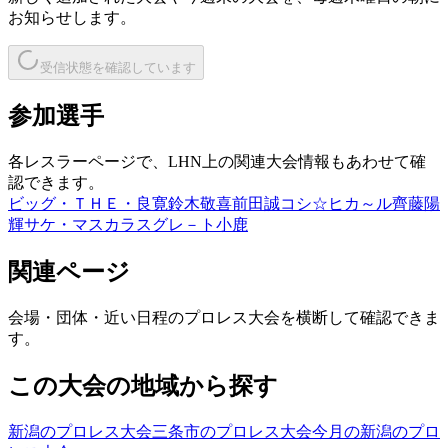
お知らせします。
受信状態を確認しています
参加選手
各レスラーページで、LHN上の関連大会情報もあわせて確
認できます。
ビッグ・ＴＨＥ・良寛
鈴木敬喜
前田誠
コシ☆ヒカ～ル
齊藤陽
輝
サケ・マスカラス
グレ－ト小鹿
関連ページ
会場・団体・近い日程のプロレス大会を横断して確認できま
す。
この大会の地域から探す
新潟のプロレス大会
三条市のプロレス大会
今月の新潟のプロ