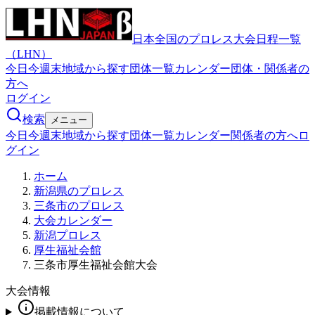
日本全国のプロレス大会日程一覧
（LHN）
今日
今週末
地域から探す
団体一覧
カレンダー
団体・関係者の
方へ
ログイン
検索
メニュー
今日
今週末
地域から探す
団体一覧
カレンダー
関係者の方へ
ロ
グイン
ホーム
新潟県のプロレス
三条市のプロレス
大会カレンダー
新潟プロレス
厚生福祉会館
三条市厚生福祉会館大会
大会情報
掲載情報について