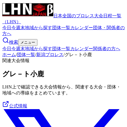
日本全国のプロレス大会日程一覧
（LHN）
今日
今週末
地域から探す
団体一覧
カレンダー
団体・関係者の
方へ
検索
メニュー
今日
今週末
地域から探す
団体一覧
カレンダー
関係者の方へ
ホーム
/
団体一覧
/
新潟プロレス
/
グレ－ト小鹿
関連大会情報
グレ－ト小鹿
LHN上で確認できる大会情報から、関連する大会・団体・
地域への導線をまとめています。
公式情報