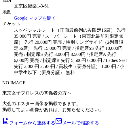
文京区後楽1-3-61
地図
Google マップを開く
チケット
スッペシャルシート（正面最前列のみ限定16席） 先行
35,000円 完売 / スーパーシート（東西北最前列限定40
席） 先行 20,000円 完売 / 特別リングサイド（2列目限
定56席） 先行 15,000円 完売 / 指定席SS 先行 10,000円
完売 / 指定席S 先行 8,000円 8,500円 / 指定席A 先行
6,000円 完売 / 指定席B 先行 5,500円 6,000円 / Ladies Seat
先行 2,000円 2,500円 / 高校生（要身分証） 1,000円 / 小
中学生以下（要身分証） 無料
NO IMAGE
東京女子プロレスの関係者の方へ
大会のポスター画像を掲載できます。
掲載してよい画像があれば、お知らせください。
フォームから連絡する
メールで相談する