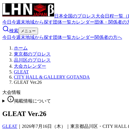
日本全国のプロレス大会日程一覧（
今日
今週末
地域から探す
団体一覧
カレンダー
団体・関係者の
検索
メニュー
今日
今週末
地域から探す
団体一覧
カレンダー
関係者の方へ
ホーム
東京都のプロレス
品川区のプロレス
大会カレンダー
GLEAT
CITY HALL & GALLERY GOTANDA
GLEAT Ver.26
大会情報
掲載情報について
GLEAT Ver.26
GLEAT
｜
2026年7月16日（木）｜東京都品川区・CITY HALL &