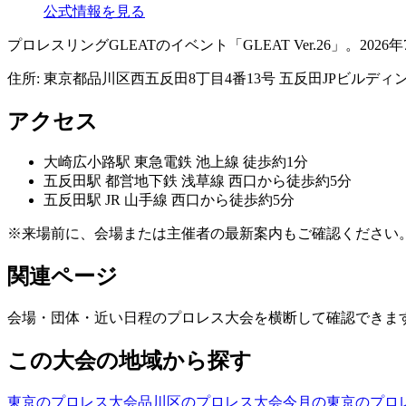
公式情報を見る
プロレスリングGLEATのイベント「GLEAT Ver.26」。2026年
住所:
東京都品川区西五反田8丁目4番13号 五反田JPビルディ
アクセス
大崎広小路
駅
東急電鉄 池上線 徒歩約1分
五反田
駅
都営地下鉄 浅草線 西口から徒歩約5分
五反田
駅
JR 山手線 西口から徒歩約5分
※来場前に、会場または主催者の最新案内もご確認ください
関連ページ
会場・団体・近い日程のプロレス大会を横断して確認できま
この大会の地域から探す
東京のプロレス大会
品川区のプロレス大会
今月の東京のプロ