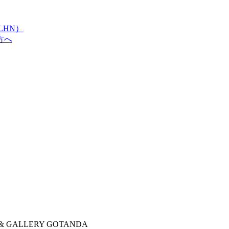
LHN）
方へ
 GALLERY GOTANDA