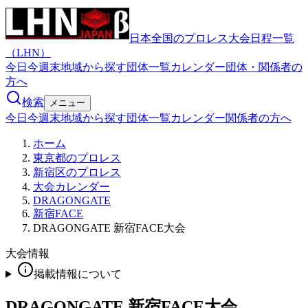
日本全国のプロレス大会日程一覧
（LHN）
今日
今週末
地域から探す
団体一覧
カレンダー
団体・関係者の
方へ
検索
メニュー
今日
今週末
地域から探す
団体一覧
カレンダー
関係者の方へ
ホーム
東京都のプロレス
新宿区のプロレス
大会カレンダー
DRAGONGATE
新宿FACE
DRAGONGATE 新宿FACE大会
大会情報
掲載情報について
DRAGONGATE 新宿FACE大会