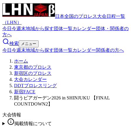
日本全国のプロレス大会日程一覧
（LHN）
今日
今週末
地域から探す
団体一覧
カレンダー
団体・関係者の
方へ
検索
メニュー
今日
今週末
地域から探す
団体一覧
カレンダー
関係者の方へ
ホーム
東京都のプロレス
新宿区のプロレス
大会カレンダー
DDTプロレスリング
新宿FACE
闘うビアガーデン2026 in SHINJUKU 【FINAL
COUNTDOWN2】
大会情報
掲載情報について