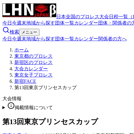
日本全国のプロレス大会日程一覧（
今日
今週末
地域から探す
団体一覧
カレンダー
団体・関係者の
検索
メニュー
今日
今週末
地域から探す
団体一覧
カレンダー
関係者の方へ
ホーム
東京都のプロレス
新宿区のプロレス
大会カレンダー
東京女子プロレス
新宿FACE
第13回東京プリンセスカップ
大会情報
掲載情報について
第13回東京プリンセスカップ