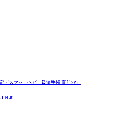
BJW認定デスマッチヘビー級選手権 直前SP」
EN Jul.