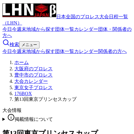
日本全国のプロレス大会日程一覧
（LHN）
今日
今週末
地域から探す
団体一覧
カレンダー
団体・関係者の
方へ
検索
メニュー
今日
今週末
地域から探す
団体一覧
カレンダー
関係者の方へ
ホーム
大阪府のプロレス
豊中市のプロレス
大会カレンダー
東京女子プロレス
176BOX
第13回東京プリンセスカップ
大会情報
掲載情報について
第13回東京プリンセスカップ