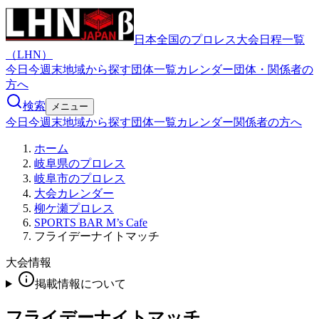
日本全国のプロレス大会日程一覧
（LHN）
今日
今週末
地域から探す
団体一覧
カレンダー
団体・関係者の
方へ
検索
メニュー
今日
今週末
地域から探す
団体一覧
カレンダー
関係者の方へ
ホーム
岐阜県のプロレス
岐阜市のプロレス
大会カレンダー
柳ケ瀬プロレス
SPORTS BAR M’s Cafe
フライデーナイトマッチ
大会情報
掲載情報について
フライデーナイトマッチ