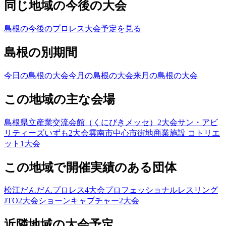
同じ地域の今後の大会
島根の今後のプロレス大会予定を見る
島根の別期間
今日の島根の大会
今月の島根の大会
来月の島根の大会
この地域の主な会場
島根県立産業交流会館（くにびきメッセ）
2
大会
サン・アビ
リティーズいずも
2
大会
雲南市中心市街地商業施設 コトリエ
ット
1
大会
この地域で開催実績のある団体
松江だんだんプロレス
4
大会
プロフェッショナルレスリング
JTO
2
大会
ショーンキャプチャー
2
大会
近隣地域の大会予定