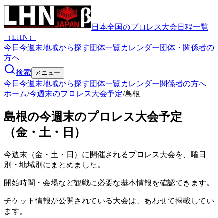
日本全国のプロレス大会日程一覧
（LHN）
今日
今週末
地域から探す
団体一覧
カレンダー
団体・関係者の
方へ
検索
メニュー
今日
今週末
地域から探す
団体一覧
カレンダー
関係者の方へ
ホーム
/
今週末のプロレス大会予定
/
島根
島根の今週末のプロレス大会予定
（金・土・日）
今週末（金・土・日）に開催されるプロレス大会を、曜日
別・地域別にまとめました。
開始時間・会場など観戦に必要な基本情報を確認できます。
チケット情報が公開されている大会は、あわせて掲載してい
ます。