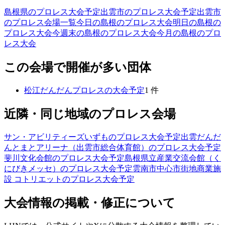
島根県のプロレス大会予定
出雲市のプロレス大会予定
出雲市
のプロレス会場一覧
今日の島根のプロレス大会
明日の島根の
プロレス大会
今週末の島根のプロレス大会
今月の島根のプロ
レス大会
この会場で開催が多い団体
松江だんだんプロレス
の大会予定
1
件
近隣・同じ地域のプロレス会場
サン・アビリティーズいずも
のプロレス大会予定
出雲だんだ
んとまとアリーナ（出雲市総合体育館）
のプロレス大会予定
斐川文化会館
のプロレス大会予定
島根県立産業交流会館（く
にびきメッセ）
のプロレス大会予定
雲南市中心市街地商業施
設 コトリエット
のプロレス大会予定
大会情報の掲載・修正について