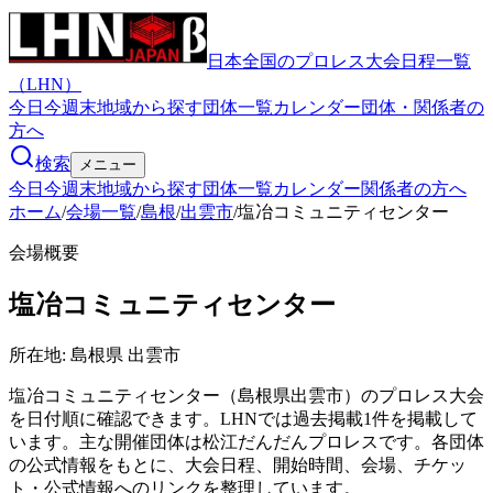
日本全国のプロレス大会日程一覧
（LHN）
今日
今週末
地域から探す
団体一覧
カレンダー
団体・関係者の
方へ
検索
メニュー
今日
今週末
地域から探す
団体一覧
カレンダー
関係者の方へ
ホーム
/
会場一覧
/
島根
/
出雲市
/
塩冶コミュニティセンター
会場概要
塩冶コミュニティセンター
所在地:
島根県 出雲市
塩冶コミュニティセンター（島根県出雲市）のプロレス大会
を日付順に確認できます。LHNでは過去掲載1件を掲載して
います。主な開催団体は松江だんだんプロレスです。各団体
の公式情報をもとに、大会日程、開始時間、会場、チケッ
ト・公式情報へのリンクを整理しています。