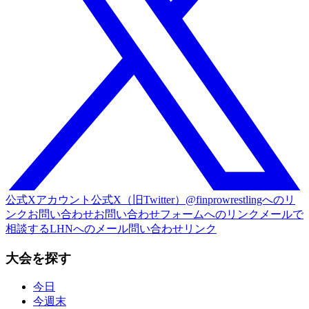
公式Xアカウント
公式X（旧Twitter）@finprowrestlingへのリ
ンク
お問い合わせ
お問い合わせフォームへのリンク
メールで
相談する
LHNへのメール問い合わせリンク
大会を探す
今日
今週末