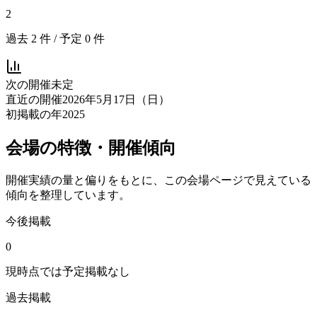
2
過去
2
件 / 予定
0
件
次の開催
未定
直近の開催
2026年5月17日（日）
初掲載の年
2025
会場の特徴・開催傾向
開催実績の量と偏りをもとに、この会場ページで見えている
傾向を整理しています。
今後掲載
0
現時点では予定掲載なし
過去掲載