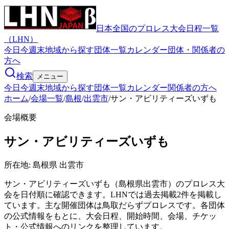
日本全国のプロレス大会日程一覧
（LHN）
今日
今週末
地域から探す
団体一覧
カレンダー
団体・関係者の
方へ
検索
メニュー
今日
今週末
地域から探す
団体一覧
カレンダー
関係者の方へ
ホーム
/
会場一覧
/
島根
/
出雲市
/
サン・アビリティーズいずも
会場概要
サン・アビリティーズいずも
所在地:
島根県 出雲市
サン・アビリティーズいずも（島根県出雲市）のプロレス大
会を日付順に確認できます。LHNでは過去掲載2件を掲載し
ています。主な開催団体は鳥取だらずプロレスです。各団体
の公式情報をもとに、大会日程、開始時間、会場、チケッ
ト・公式情報へのリンクを整理しています。