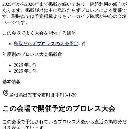
2025年から2026年まで掲載が続いており、継続利用の傾向が
あります。掲載履歴は主に鳥取だらずプロレスによる開催で
す。現時点では予定掲載よりもアーカイブ確認が中心の会場
ページです。
この会場でよく大会を開催する団体
鳥取だらずプロレス
の大会予定
2
件
年度別のプロレス大会掲載数
2026
年
1
件
2025
年
1
件
基本情報
島根県出雲市今市町北本町3-1-20
この会場で開催予定のプロレス大会
この会場で予定されているプロレス大会から直近の掲載分だ
けを表示しています。