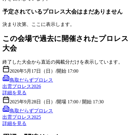
予定されているプロレス大会はまだありません
決まり次第、ここに表示します。
この会場で過去に開催されたプロレス
大会
終了した大会から直近の掲載分だけを表示しています。
2026年5月17日（日）
/
開始 17:00
鳥取だらずプロレス
出雲プロレス2026
詳細を見る
2025年9月28日（日）
/
開場 17:00 / 開始 17:30
鳥取だらずプロレス
出雲プロレス2025
詳細を見る