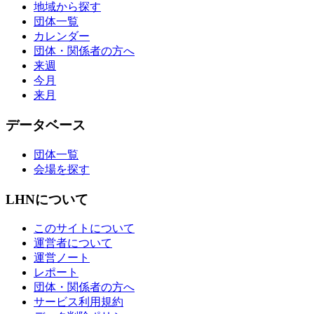
地域から探す
団体一覧
カレンダー
団体・関係者の方へ
来週
今月
来月
データベース
団体一覧
会場を探す
LHNについて
このサイトについて
運営者について
運営ノート
レポート
団体・関係者の方へ
サービス利用規約