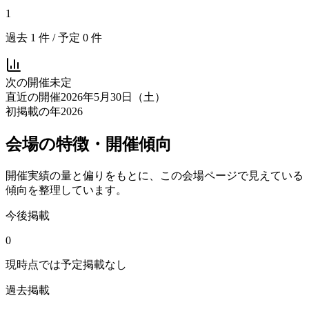
1
過去
1
件 / 予定
0
件
次の開催
未定
直近の開催
2026年5月30日（土）
初掲載の年
2026
会場の特徴・開催傾向
開催実績の量と偏りをもとに、この会場ページで見えている
傾向を整理しています。
今後掲載
0
現時点では予定掲載なし
過去掲載