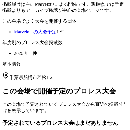
掲載履歴は主にMarvelousによる開催です。現時点では予定
掲載よりもアーカイブ確認が中心の会場ページです。
この会場でよく大会を開催する団体
Marvelous
の大会予定
1
件
年度別のプロレス大会掲載数
2026
年
1
件
基本情報
千葉県船橋市若松1-2-1
この会場で開催予定のプロレス大会
この会場で予定されているプロレス大会から直近の掲載分だ
けを表示しています。
予定されているプロレス大会はまだありません