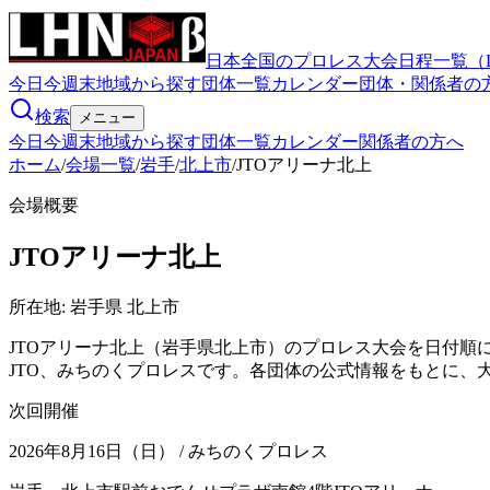
日本全国のプロレス大会日程一覧（
今日
今週末
地域から探す
団体一覧
カレンダー
団体・関係者の
検索
メニュー
今日
今週末
地域から探す
団体一覧
カレンダー
関係者の方へ
ホーム
/
会場一覧
/
岩手
/
北上市
/
JTOアリーナ北上
会場概要
JTOアリーナ北上
所在地:
岩手県 北上市
JTOアリーナ北上（岩手県北上市）のプロレス大会を日付順
JTO、みちのくプロレスです。各団体の公式情報をもとに、
次回開催
2026年8月16日（日）
/ みちのくプロレス