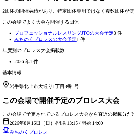
2団体の開催実績があり、特定団体専用ではなく複数団体が
この会場でよく大会を開催する団体
プロフェッショナルレスリングJTO
の大会予定
3
件
みちのくプロレス
の大会予定
1
件
年度別のプロレス大会掲載数
2026
年
1
件
基本情報
岩手県北上市大通り1丁目3番1号
この会場で開催予定のプロレス大会
この会場で予定されているプロレス大会から直近の掲載分だ
2026年8月16日（日）
/
開場 13:15 / 開始 14:00
みちのくプロレス