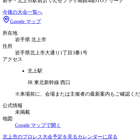
岩手・北上市駅前おでんせプラザ南館4階JTOアリーナ
今後の大会一覧へ
Google マップ
所在地
岩手県 北上市
住所
岩手県北上市大通り1丁目3番1号
アクセス
北上
駅
JR 東北新幹線 西口
※来場前に、会場または主催者の最新案内もご確認くだ
公式情報
未掲載
地図
Google マップで開く
北上市
のプロレス大会予定を見る
カレンダーに戻る