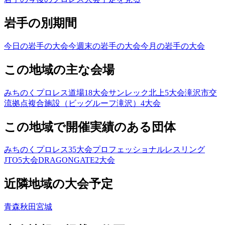
岩手の別期間
今日の岩手の大会
今週末の岩手の大会
今月の岩手の大会
この地域の主な会場
みちのくプロレス道場
18
大会
サンレック北上
5
大会
滝沢市交
流拠点複合施設（ビッグルーフ滝沢）
4
大会
この地域で開催実績のある団体
みちのくプロレス
35
大会
プロフェッショナルレスリング
JTO
5
大会
DRAGONGATE
2
大会
近隣地域の大会予定
青森
秋田
宮城