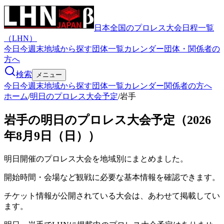
日本全国のプロレス大会日程一覧
（LHN）
今日
今週末
地域から探す
団体一覧
カレンダー
団体・関係者の
方へ
検索
メニュー
今日
今週末
地域から探す
団体一覧
カレンダー
関係者の方へ
ホーム
/
明日のプロレス大会予定
/
岩手
岩手の明日のプロレス大会予定（2026
年8月9日（日））
明日開催のプロレス大会を地域別にまとめました。
開始時間・会場など観戦に必要な基本情報を確認できます。
チケット情報が公開されている大会は、あわせて掲載してい
ます。