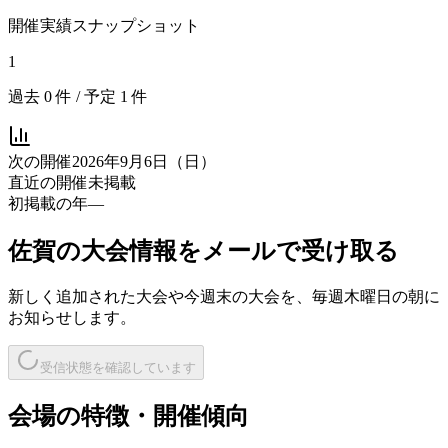
開催実績スナップショット
1
過去
0
件 / 予定
1
件
次の開催
2026年9月6日（日）
直近の開催
未掲載
初掲載の年
—
佐賀
の大会情報をメールで受け取る
新しく追加された大会や今週末の大会を、
毎週木曜日の朝
に
お知らせします。
受信状態を確認しています
会場の特徴・開催傾向