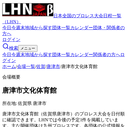
日本全国のプロレス大会日程一覧
（LHN）
今日
今週末
地域から探す
団体一覧
カレンダー
団体・関係者の
方へ
ログイン
検索
メニュー
今日
今週末
地域から探す
団体一覧
カレンダー
関係者の方へ
ロ
グイン
ホーム
/
会場一覧
/
佐賀
/
唐津市
/
唐津市文化体育館
会場概要
唐津市文化体育館
所在地:
佐賀県 唐津市
唐津市文化体育館（佐賀県唐津市）のプロレス大会を日付順
に確認できます。LHNでは今後の予定1件を掲載していま
す。主な開催団体は九州プロレスです。各団体の公式情報を