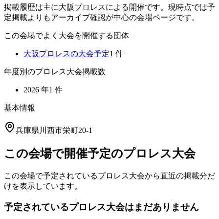
掲載履歴は主に大阪プロレスによる開催です。現時点では予
定掲載よりもアーカイブ確認が中心の会場ページです。
この会場でよく大会を開催する団体
大阪プロレス
の大会予定
1
件
年度別のプロレス大会掲載数
2026
年
1
件
基本情報
兵庫県川西市栄町20-1
この会場で開催予定のプロレス大会
この会場で予定されているプロレス大会から直近の掲載分だ
けを表示しています。
予定されているプロレス大会はまだありません