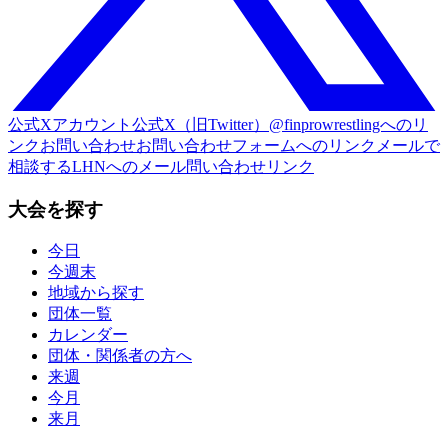
公式Xアカウント
公式X（旧Twitter）@finprowrestlingへのリ
ンク
お問い合わせ
お問い合わせフォームへのリンク
メールで
相談する
LHNへのメール問い合わせリンク
大会を探す
今日
今週末
地域から探す
団体一覧
カレンダー
団体・関係者の方へ
来週
今月
来月