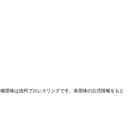
開催団体は信州プロレスリングです。各団体の公式情報をもと