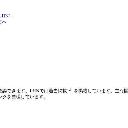
LHN）
方へ
確認できます。LHNでは過去掲載1件を掲載しています。主な
ンクを整理しています。