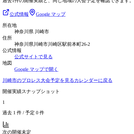
過去1件の開催実績と、同じ地域の大会予定を確認できます。
公式情報
Google マップ
所在地
神奈川県 川崎市
住所
神奈川県川崎市川崎区駅前本町26-2
公式情報
公式サイトで見る
地図
Google マップで開く
川崎市
のプロレス大会予定を見る
カレンダーに戻る
開催実績スナップショット
1
過去
1
件 / 予定
0
件
次の開催
未定