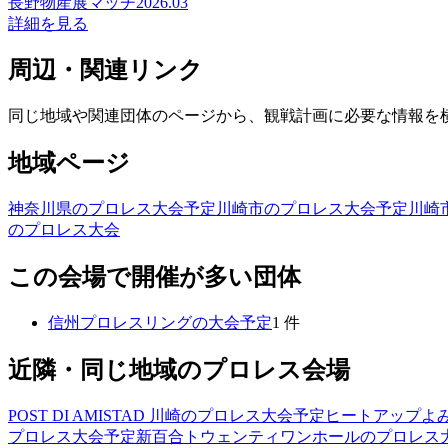
長野物産展マッチ2026.03
詳細を見る
周辺・関連リンク
同じ地域や関連団体のページから、観戦計画に必要な情報を
地域ページ
神奈川県のプロレス大会予定
川崎市のプロレス大会予定
川崎
のプロレス大会
この会場で開催が多い団体
信州プロレスリング
の大会予定
1
件
近隣・同じ地域のプロレス会場
POST DI AMISTAD 川崎
のプロレス大会予定
ヒートアップよ
プロレス大会予定
新百合トウェンティワンホール
のプロレス