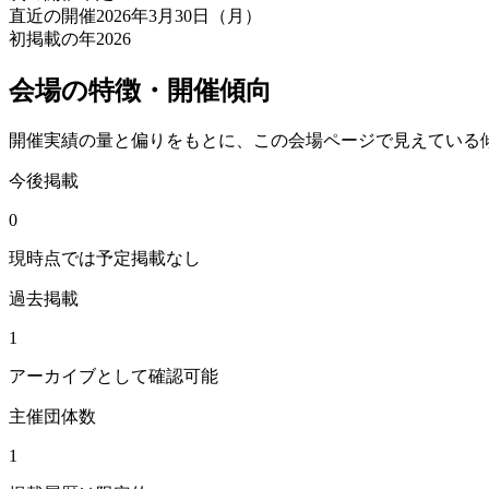
直近の開催
2026年3月30日（月）
初掲載の年
2026
会場の特徴・開催傾向
開催実績の量と偏りをもとに、この会場ページで見えている
今後掲載
0
現時点では予定掲載なし
過去掲載
1
アーカイブとして確認可能
主催団体数
1