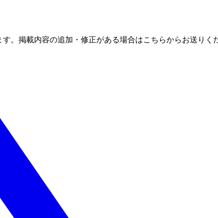
ます。掲載内容の追加・修正がある場合はこちらからお送りく