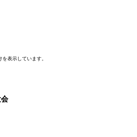
けを表示しています。
大会