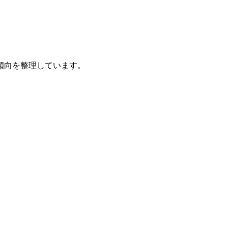
傾向を整理しています。