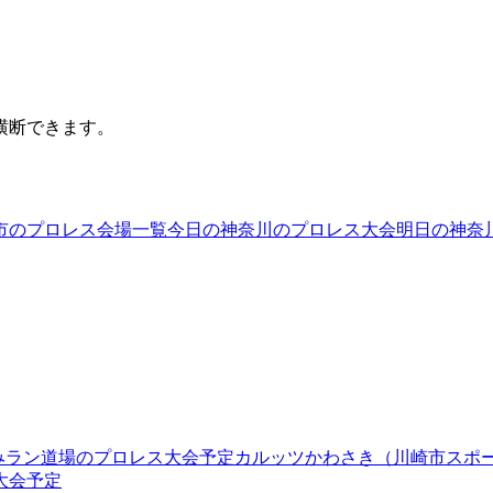
横断できます。
市のプロレス会場一覧
今日の神奈川のプロレス大会
明日の神奈
みラン道場
のプロレス大会予定
カルッツかわさき（川崎市スポ
大会予定