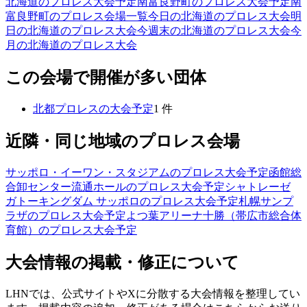
北海道のプロレス大会予定
南富良野町のプロレス大会予定
南
富良野町のプロレス会場一覧
今日の北海道のプロレス大会
明
日の北海道のプロレス大会
今週末の北海道のプロレス大会
今
月の北海道のプロレス大会
この会場で開催が多い団体
北都プロレス
の大会予定
1
件
近隣・同じ地域のプロレス会場
サッポロ・イーワン・スタジアム
のプロレス大会予定
函館総
合卸センター流通ホール
のプロレス大会予定
シャトレーゼ
ガトーキングダム サッポロ
のプロレス大会予定
札幌サンプ
ラザ
のプロレス大会予定
よつ葉アリーナ十勝（帯広市総合体
育館）
のプロレス大会予定
大会情報の掲載・修正について
LHNでは、公式サイトやXに分散する大会情報を整理してい