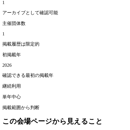
1
アーカイブとして確認可能
主催団体数
1
掲載履歴は限定的
初掲載年
2026
確認できる最初の掲載年
継続利用
単年中心
掲載範囲から判断
この会場ページから見えること