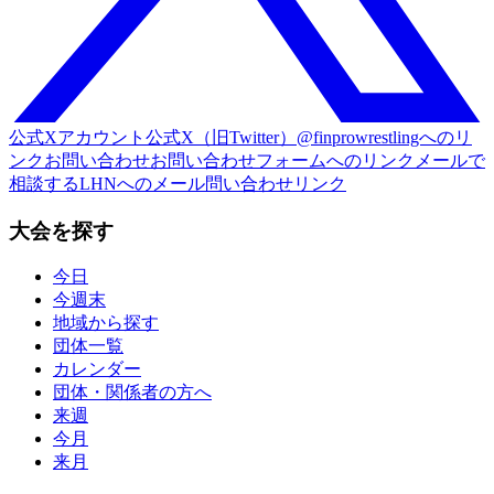
公式Xアカウント
公式X（旧Twitter）@finprowrestlingへのリ
ンク
お問い合わせ
お問い合わせフォームへのリンク
メールで
相談する
LHNへのメール問い合わせリンク
大会を探す
今日
今週末
地域から探す
団体一覧
カレンダー
団体・関係者の方へ
来週
今月
来月