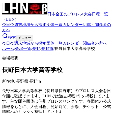
日本全国のプロレス大会日程一覧
（LHN）
今日
今週末
地域から探す
団体一覧
カレンダー
団体・関係者の
方へ
検索
メニュー
今日
今週末
地域から探す
団体一覧
カレンダー
関係者の方へ
ホーム
/
会場一覧
/
長野
/
長野市
/
長野日本大学高等学校
会場概要
長野日本大学高等学校
所在地:
長野県 長野市
長野日本大学高等学校（長野県長野市）のプロレス大会を日
付順に確認できます。LHNでは過去掲載1件を掲載していま
す。主な開催団体は信州プロレスリングです。各団体の公式
情報をもとに、大会日程、開始時間、会場、チケット・公式
情報へのリンクを整理しています。