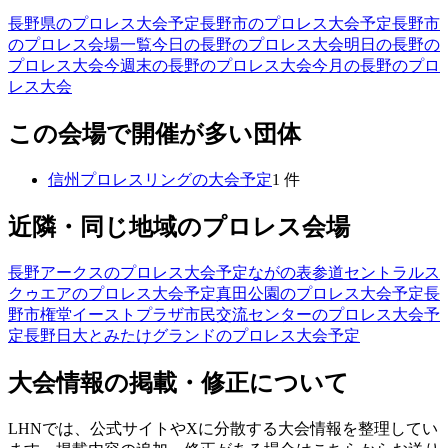
長野県のプロレス大会予定
長野市のプロレス大会予定
長野市
のプロレス会場一覧
今日の長野のプロレス大会
明日の長野の
プロレス大会
今週末の長野のプロレス大会
今月の長野のプロ
レス大会
この会場で開催が多い団体
信州プロレスリング
の大会予定
1
件
近隣・同じ地域のプロレス会場
長野アークス
のプロレス大会予定
ながの表参道セントラルス
クゥエア
のプロレス大会予定
真田公園
のプロレス大会予定
長
野市権堂イーストプラザ市民交流センター
のプロレス大会予
定
長野日大とみたけグランド
のプロレス大会予定
大会情報の掲載・修正について
LHNでは、公式サイトやXに分散する大会情報を整理してい