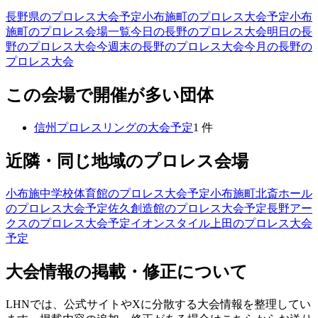
長野県のプロレス大会予定
小布施町のプロレス大会予定
小布
施町のプロレス会場一覧
今日の長野のプロレス大会
明日の長
野のプロレス大会
今週末の長野のプロレス大会
今月の長野の
プロレス大会
この会場で開催が多い団体
信州プロレスリング
の大会予定
1
件
近隣・同じ地域のプロレス会場
小布施中学校体育館
のプロレス大会予定
小布施町北斎ホール
のプロレス大会予定
佐久創造館
のプロレス大会予定
長野アー
クス
のプロレス大会予定
イオンスタイル上田
のプロレス大会
予定
大会情報の掲載・修正について
LHNでは、公式サイトやXに分散する大会情報を整理してい