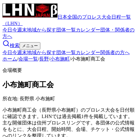
日本全国のプロレス大会日程一覧
（LHN）
今日
今週末
地域から探す
団体一覧
カレンダー
団体・関係者の
方へ
検索
メニュー
今日
今週末
地域から探す
団体一覧
カレンダー
関係者の方へ
ホーム
/
会場一覧
/
長野
/
小布施町
/
小布施町商工会
会場概要
小布施町商工会
所在地:
長野県 小布施町
小布施町商工会（長野県小布施町）のプロレス大会を日付順
に確認できます。LHNでは過去掲載1件を掲載しています。
主な開催団体は信州プロレスリングです。各団体の公式情報
をもとに、大会日程、開始時間、会場、チケット・公式情報
へのリンクを整理しています。