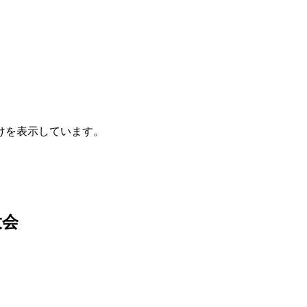
けを表示しています。
大会