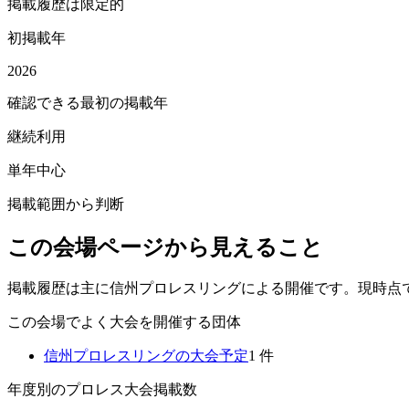
掲載履歴は限定的
初掲載年
2026
確認できる最初の掲載年
継続利用
単年中心
掲載範囲から判断
この会場ページから見えること
掲載履歴は主に信州プロレスリングによる開催です。現時点
この会場でよく大会を開催する団体
信州プロレスリング
の大会予定
1
件
年度別のプロレス大会掲載数