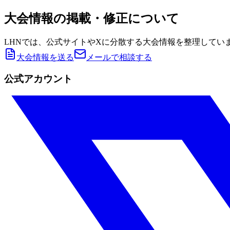
大会情報の掲載・修正について
LHNでは、公式サイトやXに分散する大会情報を整理してい
大会情報を送る
メールで相談する
公式アカウント