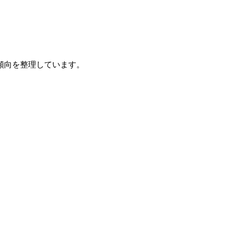
傾向を整理しています。