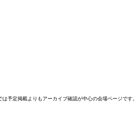
では予定掲載よりもアーカイブ確認が中心の会場ページです。