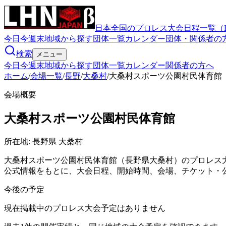
日本全国のプロレス大会日程一覧（
今日
今週末
地域から探す
団体一覧
カレンダー
団体・関係者の
検索
メニュー
今日
今週末
地域から探す
団体一覧
カレンダー
関係者の方へ
ホーム
/
会場一覧
/
長野
/
大桑村
/
大桑村スポーツ公園村民体育館
会場概要
大桑村スポーツ公園村民体育館
所在地:
長野県 大桑村
大桑村スポーツ公園村民体育館（長野県大桑村）のプロレス
公式情報をもとに、大会日程、開始時間、会場、チケット・
今後の予定
現在掲載中のプロレス大会予定はありません