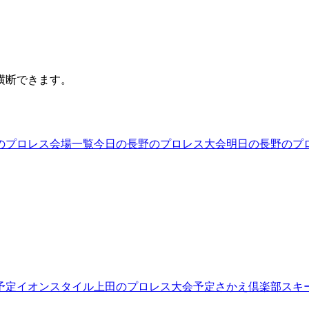
横断できます。
のプロレス会場一覧
今日の長野のプロレス大会
明日の長野のプ
予定
イオンスタイル上田
のプロレス大会予定
さかえ倶楽部スキ