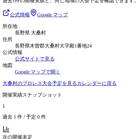
過去1件の開催実績と、同じ地域の大会予定を確認できます。
公式情報
Google マップ
所在地
長野県 大桑村
住所
長野県木曽郡大桑村大字殿1番地24
公式情報
公式サイトで見る
地図
Google マップで開く
大桑村
のプロレス大会予定を見る
カレンダーに戻る
開催実績スナップショット
1
過去
1
件 / 予定
0
件
次の開催
未定