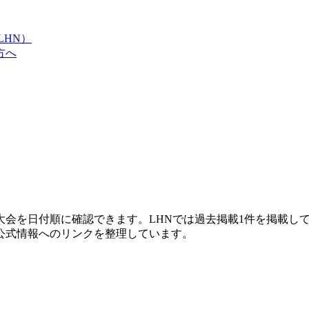
LHN）
方へ
大会を日付順に確認できます。LHNでは過去掲載1件を掲載し
公式情報へのリンクを整理しています。