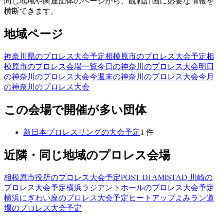
同じ地域や関連団体のページから、観戦計画に必要な情報を
横断できます。
地域ページ
神奈川県のプロレス大会予定
相模原市のプロレス大会予定
相
模原市のプロレス会場一覧
今日の神奈川のプロレス大会
明日
の神奈川のプロレス大会
今週末の神奈川のプロレス大会
今月
の神奈川のプロレス大会
この会場で開催が多い団体
新日本プロレスリング
の大会予定
1
件
近隣・同じ地域のプロレス会場
相模原市役所
のプロレス大会予定
POST DI AMISTAD 川崎
の
プロレス大会予定
横浜ラジアントホール
のプロレス大会予定
横浜にぎわい座
のプロレス大会予定
ヒートアップよみラン道
場
のプロレス大会予定