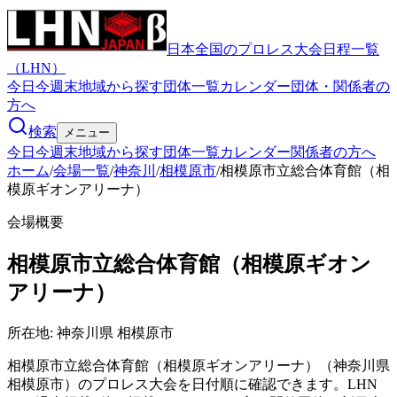
日本全国のプロレス大会日程一覧
（LHN）
今日
今週末
地域から探す
団体一覧
カレンダー
団体・関係者の
方へ
検索
メニュー
今日
今週末
地域から探す
団体一覧
カレンダー
関係者の方へ
ホーム
/
会場一覧
/
神奈川
/
相模原市
/
相模原市立総合体育館（相
模原ギオンアリーナ）
会場概要
相模原市立総合体育館（相模原ギオン
アリーナ）
所在地:
神奈川県 相模原市
相模原市立総合体育館（相模原ギオンアリーナ）（神奈川県
相模原市）のプロレス大会を日付順に確認できます。LHN