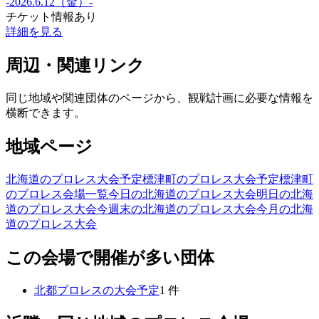
-2026.6.12（金）-
チケット情報あり
詳細を見る
周辺・関連リンク
同じ地域や関連団体のページから、観戦計画に必要な情報を
横断できます。
地域ページ
北海道のプロレス大会予定
標津町のプロレス大会予定
標津町
のプロレス会場一覧
今日の北海道のプロレス大会
明日の北海
道のプロレス大会
今週末の北海道のプロレス大会
今月の北海
道のプロレス大会
この会場で開催が多い団体
北都プロレス
の大会予定
1
件