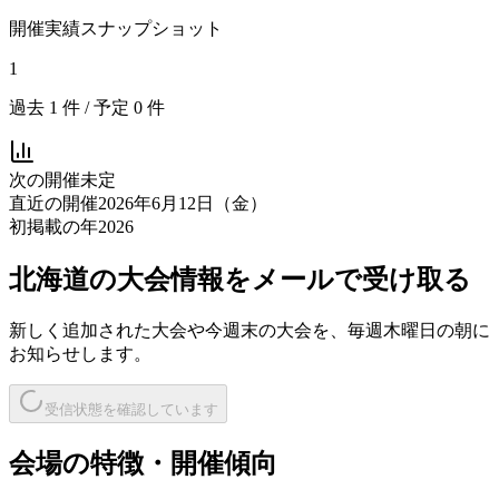
開催実績スナップショット
1
過去
1
件 / 予定
0
件
次の開催
未定
直近の開催
2026年6月12日（金）
初掲載の年
2026
北海道
の大会情報をメールで受け取る
新しく追加された大会や今週末の大会を、
毎週木曜日の朝
に
お知らせします。
受信状態を確認しています
会場の特徴・開催傾向