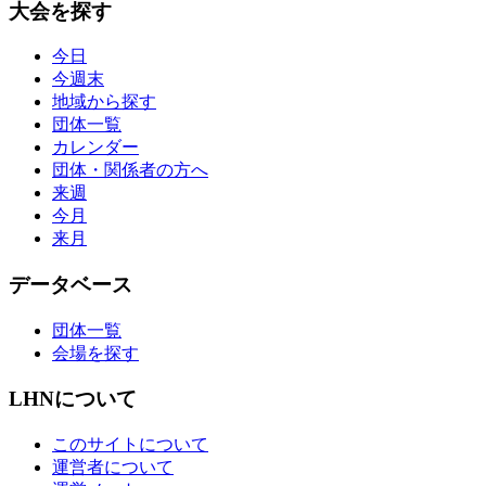
大会を探す
今日
今週末
地域から探す
団体一覧
カレンダー
団体・関係者の方へ
来週
今月
来月
データベース
団体一覧
会場を探す
LHNについて
このサイトについて
運営者について