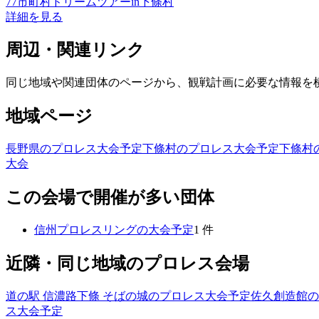
77市町村ドリームツアーin下條村
詳細を見る
周辺・関連リンク
同じ地域や関連団体のページから、観戦計画に必要な情報を
地域ページ
長野県のプロレス大会予定
下條村のプロレス大会予定
下條村
大会
この会場で開催が多い団体
信州プロレスリング
の大会予定
1
件
近隣・同じ地域のプロレス会場
道の駅 信濃路下條 そばの城
のプロレス大会予定
佐久創造館
の
ス大会予定