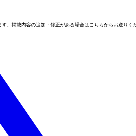
ます。掲載内容の追加・修正がある場合はこちらからお送りく