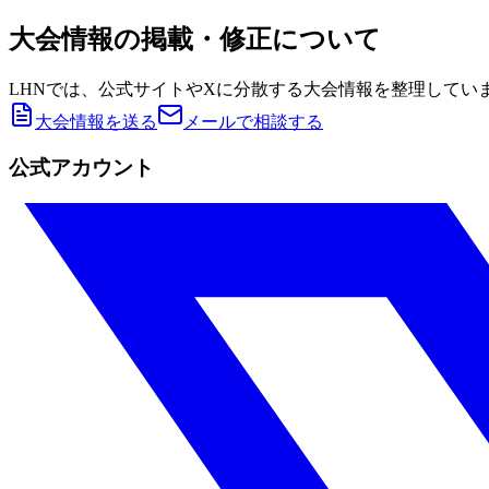
大会情報の掲載・修正について
LHNでは、公式サイトやXに分散する大会情報を整理してい
大会情報を送る
メールで相談する
公式アカウント