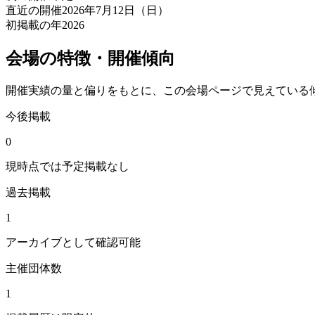
直近の開催
2026年7月12日（日）
初掲載の年
2026
会場の特徴・開催傾向
開催実績の量と偏りをもとに、この会場ページで見えている
今後掲載
0
現時点では予定掲載なし
過去掲載
1
アーカイブとして確認可能
主催団体数
1