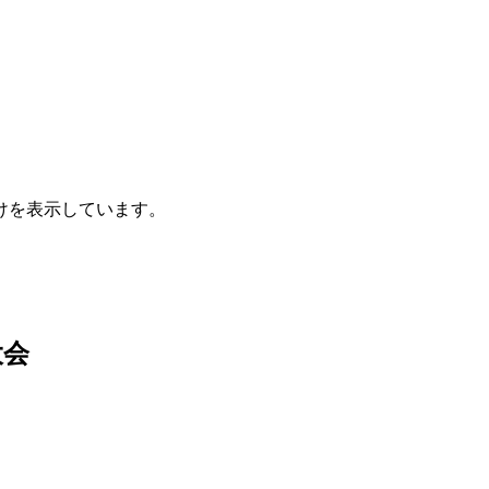
けを表示しています。
大会