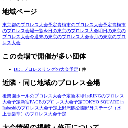
地域ページ
東京都のプロレス大会予定
青梅市のプロレス大会予定
青梅市
のプロレス会場一覧
今日の東京のプロレス大会
明日の東京の
プロレス大会
今週末の東京のプロレス大会
今月の東京のプロ
レス大会
この会場で開催が多い団体
DDTプロレスリング
の大会予定
1
件
近隣・同じ地域のプロレス会場
後楽園ホール
のプロレス大会予定
新木場1stRING
のプロレス
大会予定
新宿FACE
のプロレス大会予定
TOKYO SQUARE in
Itabashi
のプロレス大会予定
上野恩賜公園野外ステージ（水
上音楽堂）
のプロレス大会予定
大会情報の掲載・修正について