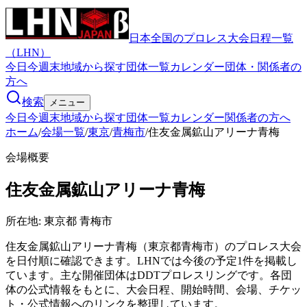
日本全国のプロレス大会日程一覧
（LHN）
今日
今週末
地域から探す
団体一覧
カレンダー
団体・関係者の
方へ
検索
メニュー
今日
今週末
地域から探す
団体一覧
カレンダー
関係者の方へ
ホーム
/
会場一覧
/
東京
/
青梅市
/
住友金属鉱山アリーナ青梅
会場概要
住友金属鉱山アリーナ青梅
所在地:
東京都 青梅市
住友金属鉱山アリーナ青梅（東京都青梅市）のプロレス大会
を日付順に確認できます。LHNでは今後の予定1件を掲載し
ています。主な開催団体はDDTプロレスリングです。各団
体の公式情報をもとに、大会日程、開始時間、会場、チケッ
ト・公式情報へのリンクを整理しています。