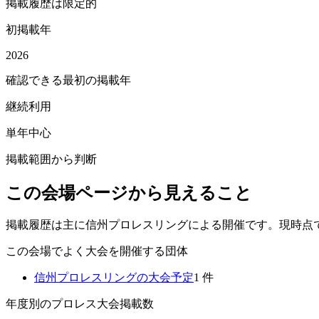
掲載履歴は限定的
初掲載年
2026
確認できる最初の掲載年
継続利用
単年中心
掲載範囲から判断
この会場ページから見えること
掲載履歴は主に信州プロレスリングによる開催です。現時点
この会場でよく大会を開催する団体
信州プロレスリング
の大会予定
1
件
年度別のプロレス大会掲載数