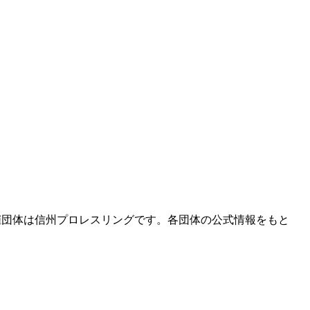
催団体は信州プロレスリングです。各団体の公式情報をもと