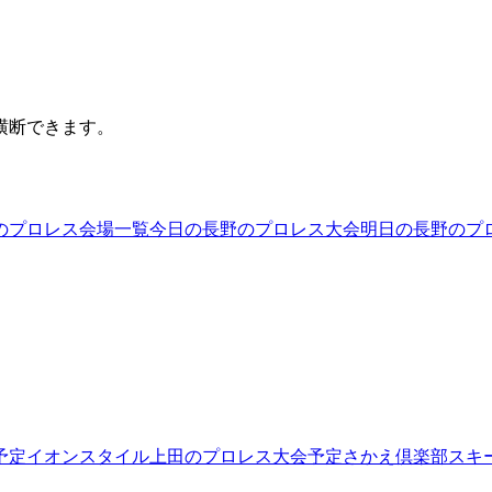
横断できます。
のプロレス会場一覧
今日の長野のプロレス大会
明日の長野のプ
予定
イオンスタイル上田
のプロレス大会予定
さかえ倶楽部スキ