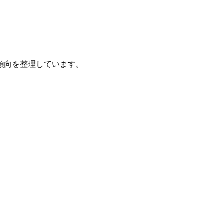
傾向を整理しています。