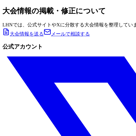
大会情報の掲載・修正について
LHNでは、公式サイトやXに分散する大会情報を整理してい
大会情報を送る
メールで相談する
公式アカウント