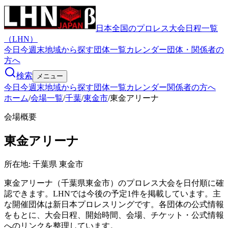
日本全国のプロレス大会日程一覧
（LHN）
今日
今週末
地域から探す
団体一覧
カレンダー
団体・関係者の
方へ
検索
メニュー
今日
今週末
地域から探す
団体一覧
カレンダー
関係者の方へ
ホーム
/
会場一覧
/
千葉
/
東金市
/
東金アリーナ
会場概要
東金アリーナ
所在地:
千葉県 東金市
東金アリーナ（千葉県東金市）のプロレス大会を日付順に確
認できます。LHNでは今後の予定1件を掲載しています。主
な開催団体は新日本プロレスリングです。各団体の公式情報
をもとに、大会日程、開始時間、会場、チケット・公式情報
へのリンクを整理しています。