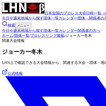
日本全国のプロレス大会日程一覧（
今日
今週末
地域から探す
団体一覧
カレンダー
団体・関係者の
検索
メニュー
今日
今週末
地域から探す
団体一覧
カレンダー
関係者の方へ
ホーム
/
団体一覧
/
プロレスリング紫焔
/
ジョーカー冬木
関連大会情報
ジョーカー冬木
LHN上で確認できる大会情報から、関連する大会・団体・地
公式情報