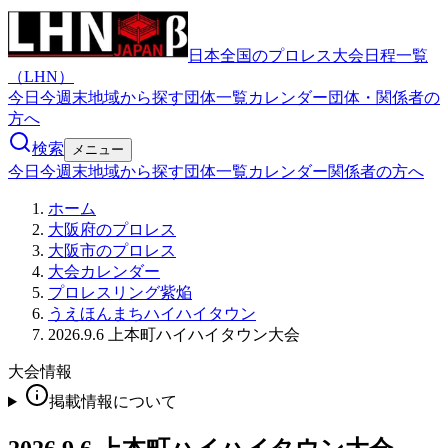
日本全国のプロレス大会日程一覧
（LHN）
今日
今週末
地域から探す
団体一覧
カレンダー
団体・関係者の
方へ
検索
メニュー
今日
今週末
地域から探す
団体一覧
カレンダー
関係者の方へ
ホーム
大阪府のプロレス
大阪市のプロレス
大会カレンダー
プロレスリング紫焔
うえほんまちハイハイタウン
2026.9.6 上本町ハイハイタウン大会
大会情報
掲載情報について