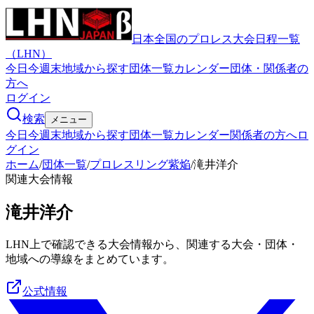
日本全国のプロレス大会日程一覧
（LHN）
今日
今週末
地域から探す
団体一覧
カレンダー
団体・関係者の
方へ
ログイン
検索
メニュー
今日
今週末
地域から探す
団体一覧
カレンダー
関係者の方へ
ロ
グイン
ホーム
/
団体一覧
/
プロレスリング紫焔
/
滝井洋介
関連大会情報
滝井洋介
LHN上で確認できる大会情報から、関連する大会・団体・
地域への導線をまとめています。
公式情報