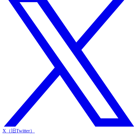
X（旧Twitter）