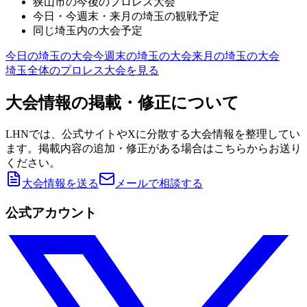
狭山市
の今後のプロレス大会
今日・今週末・来月の
埼玉
の観戦予定
同じ
埼玉
内の大会予定
今日の
埼玉
の大会
今週末の
埼玉
の大会
来月の
埼玉
の大会
埼玉
全体のプロレス大会を見る
大会情報の掲載・修正について
LHNでは、公式サイトやXに分散する大会情報を整理してい
ます。掲載内容の追加・修正がある場合はこちらからお送り
ください。
大会情報を送る
メールで相談する
公式アカウント