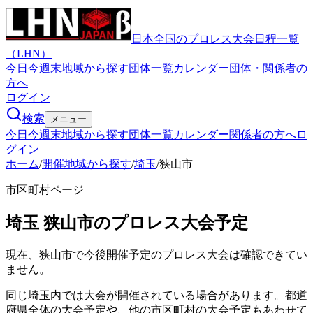
日本全国のプロレス大会日程一覧
（LHN）
今日
今週末
地域から探す
団体一覧
カレンダー
団体・関係者の
方へ
ログイン
検索
メニュー
今日
今週末
地域から探す
団体一覧
カレンダー
関係者の方へ
ロ
グイン
ホーム
/
開催地域から探す
/
埼玉
/
狭山市
市区町村ページ
埼玉
狭山市
のプロレス大会予定
現在、狭山市で今後開催予定のプロレス大会は確認できてい
ません。
同じ埼玉内では大会が開催されている場合があります。都道
府県全体の大会予定や、他の市区町村の大会予定もあわせて