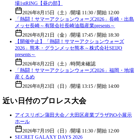
場1stRING【昼の部】
2026年8月15日（土）
/
開場 11:30 / 開始 12:00
「熱闘！サマーアクションウォーズ2026」長崎・出島
メッセ長崎～有限会社長崎油脂産業presents～
2026年8月21日（金）
/
開場 17:45 / 開始 18:30
【開催中止】「熱闘！サマーアクションウォーズ
2026」熊本・グランメッセ熊本～株式会社SEIJO
presents～
2026年8月22日（土）
/
時間未確認
「熱闘！サマーアクションウォーズ2026」福岡・地場
産くるめ
2026年8月23日（日）
/
開場 13:15 / 開始 14:00
近い日付のプロレス大会
アイスリボン蒲田大会／大田区産業プラザPiO小展示
ホール
2026年7月19日（日）
/
開場 11:30 / 開始 12:00
SECRET GALAXY DAYS 2026