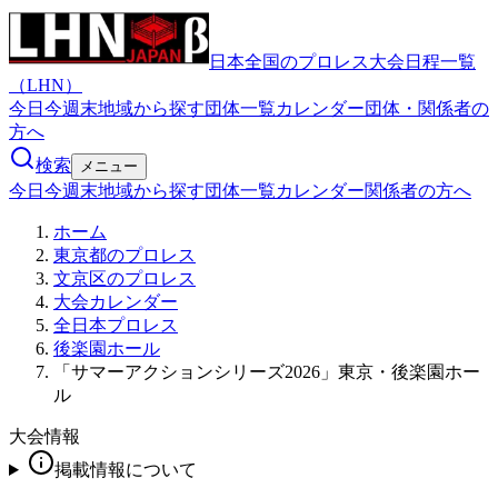
日本全国のプロレス大会日程一覧
（LHN）
今日
今週末
地域から探す
団体一覧
カレンダー
団体・関係者の
方へ
検索
メニュー
今日
今週末
地域から探す
団体一覧
カレンダー
関係者の方へ
ホーム
東京都のプロレス
文京区のプロレス
大会カレンダー
全日本プロレス
後楽園ホール
「サマーアクションシリーズ2026」東京・後楽園ホー
ル
大会情報
掲載情報について