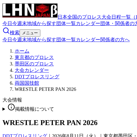
日本全国のプロレス大会日程一覧（
今日
今週末
地域から探す
団体一覧
カレンダー
団体・関係者の
検索
メニュー
今日
今週末
地域から探す
団体一覧
カレンダー
関係者の方へ
ホーム
東京都のプロレス
墨田区のプロレス
大会カレンダー
DDTプロレスリング
両国国技館
WRESTLE PETER PAN 2026
大会情報
掲載情報について
WRESTLE PETER PAN 2026
DDTプロレスリング
｜
2026年8月11日（火）｜東京都墨田区