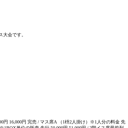
レス大会です。
0円 16,000円 完売 / マス席A （1枡2人掛け）※1人分の料金 先
）※1BOX単位の販売 先行 50,000円 51,000円 / 2階イス席最前列