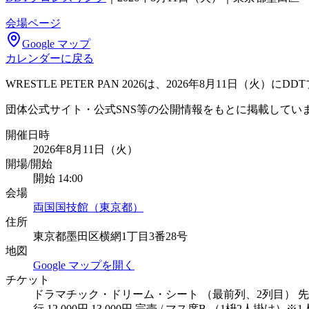
会場ページ
Google マップ
カレンダーに戻る
WRESTLE PETER PAN 2026は、2026年8月11
団体公式サイト・公式SNS等の公開情報をもとに掲載してい
開催日時
2026年8月11日（火）
開場/開始
開始 14:00
会場
両国国技館（東京都）
住所
東京都墨田区横網1丁目3番28号
地図
Google マップを開く
チケット
ドラマチック・ドリーム・シート （最前列、2列目） 先行 25,0
行 12,000円 13,000円 完売 / マス席B （1枡2人掛け）※