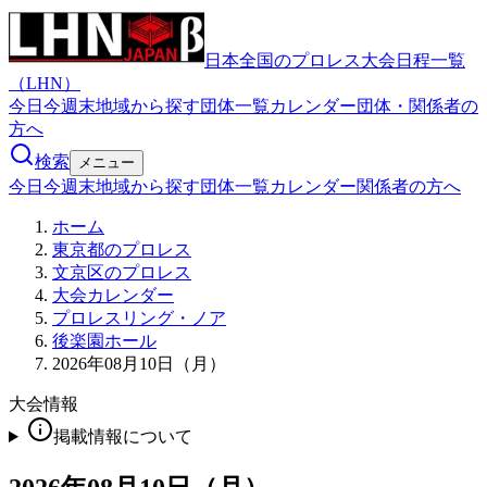
日本全国のプロレス大会日程一覧
（LHN）
今日
今週末
地域から探す
団体一覧
カレンダー
団体・関係者の
方へ
検索
メニュー
今日
今週末
地域から探す
団体一覧
カレンダー
関係者の方へ
ホーム
東京都のプロレス
文京区のプロレス
大会カレンダー
プロレスリング・ノア
後楽園ホール
2026年08月10日（月）
大会情報
掲載情報について