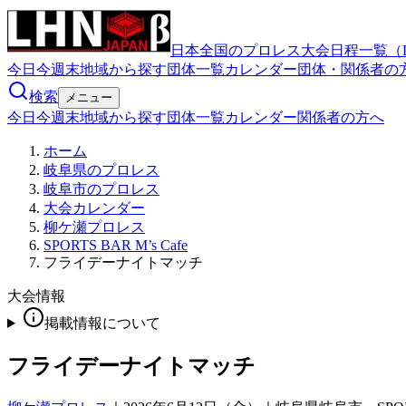
日本全国のプロレス大会日程一覧（
今日
今週末
地域から探す
団体一覧
カレンダー
団体・関係者の
検索
メニュー
今日
今週末
地域から探す
団体一覧
カレンダー
関係者の方へ
ホーム
岐阜県のプロレス
岐阜市のプロレス
大会カレンダー
柳ケ瀬プロレス
SPORTS BAR M’s Cafe
フライデーナイトマッチ
大会情報
掲載情報について
フライデーナイトマッチ