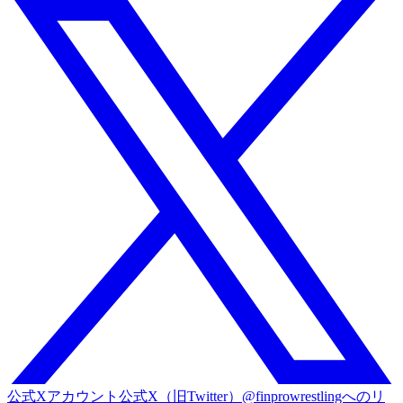
公式Xアカウント
公式X（旧Twitter）@finprowrestlingへのリ