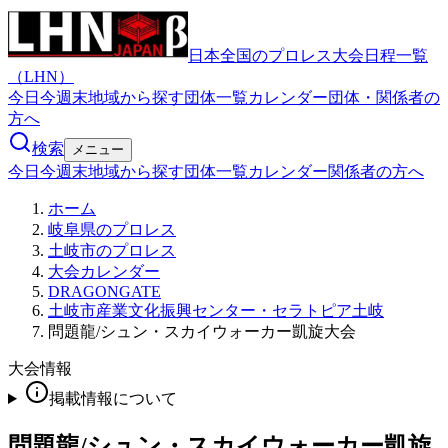
日本全国のプロレス大会日程一覧
（LHN）
今日
今週末
地域から探す
団体一覧
カレンダー
団体・関係者の
方へ
検索
メニュー
今日
今週末
地域から探す
団体一覧
カレンダー
関係者の方へ
ホーム
岐阜県のプロレス
土岐市のプロレス
大会カレンダー
DRAGONGATE
土岐市産業文化振興センター・セラトピア土岐
問題龍/シュン・スカイウォーカー凱旋大会
大会情報
掲載情報について
問題龍/シュン・スカイウォーカー凱旋