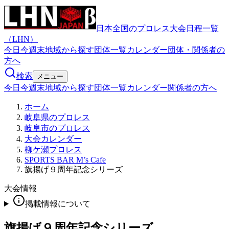
日本全国のプロレス大会日程一覧
（LHN）
今日
今週末
地域から探す
団体一覧
カレンダー
団体・関係者の
方へ
検索
メニュー
今日
今週末
地域から探す
団体一覧
カレンダー
関係者の方へ
ホーム
岐阜県のプロレス
岐阜市のプロレス
大会カレンダー
柳ケ瀬プロレス
SPORTS BAR M’s Cafe
旗揚げ９周年記念シリーズ
大会情報
掲載情報について
旗揚げ９周年記念シリーズ