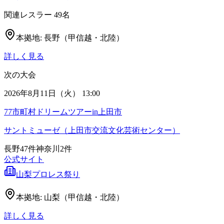
関連レスラー
49
名
本拠地:
長野（甲信越・北陸）
詳しく見る
次の大会
2026年8月11日（火） 13:00
77市町村ドリームツアーin上田市
サントミューゼ（上田市交流文化芸術センター）
長野
47
件
神奈川
2
件
公式サイト
山梨プロレス祭り
本拠地:
山梨（甲信越・北陸）
詳しく見る