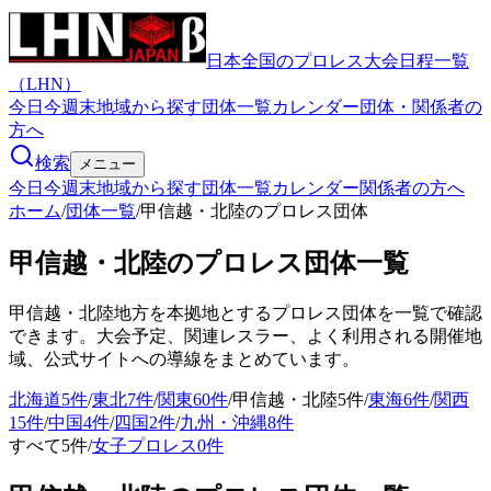
日本全国のプロレス大会日程一覧
（LHN）
今日
今週末
地域から探す
団体一覧
カレンダー
団体・関係者の
方へ
検索
メニュー
今日
今週末
地域から探す
団体一覧
カレンダー
関係者の方へ
ホーム
/
団体一覧
/
甲信越・北陸のプロレス団体
甲信越・北陸
のプロレス団体一覧
甲信越・北陸
地方を本拠地とするプロレス団体を一覧で確認
できます。大会予定、関連レスラー、よく利用される開催地
域、公式サイトへの導線をまとめています。
北海道
5
件
/
東北
7
件
/
関東
60
件
/
甲信越・北陸
5
件
/
東海
6
件
/
関西
15
件
/
中国
4
件
/
四国
2
件
/
九州・沖縄
8
件
すべて
5
件
/
女子プロレス
0
件