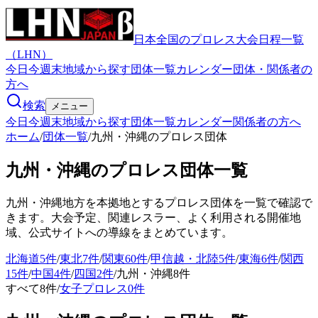
日本全国のプロレス大会日程一覧
（LHN）
今日
今週末
地域から探す
団体一覧
カレンダー
団体・関係者の
方へ
検索
メニュー
今日
今週末
地域から探す
団体一覧
カレンダー
関係者の方へ
ホーム
/
団体一覧
/
九州・沖縄のプロレス団体
九州・沖縄
のプロレス団体一覧
九州・沖縄
地方を本拠地とするプロレス団体を一覧で確認で
きます。大会予定、関連レスラー、よく利用される開催地
域、公式サイトへの導線をまとめています。
北海道
5
件
/
東北
7
件
/
関東
60
件
/
甲信越・北陸
5
件
/
東海
6
件
/
関西
15
件
/
中国
4
件
/
四国
2
件
/
九州・沖縄
8
件
すべて
8
件
/
女子プロレス
0
件