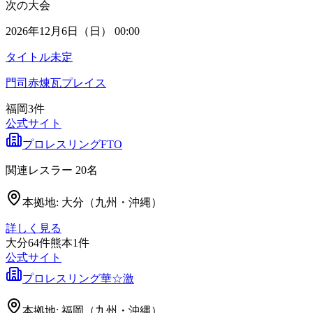
次の大会
2026年12月6日（日） 00:00
タイトル未定
門司赤煉瓦プレイス
福岡
3
件
公式サイト
プロレスリングFTO
関連レスラー
20
名
本拠地:
大分（九州・沖縄）
詳しく見る
大分
64
件
熊本
1
件
公式サイト
プロレスリング華☆激
本拠地:
福岡（九州・沖縄）