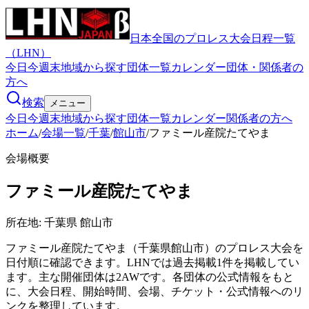
日本全国のプロレス大会日程一覧
（LHN）
今日
今週末
地域から探す
団体一覧
カレンダー
団体・関係者の
方へ
検索
メニュー
今日
今週末
地域から探す
団体一覧
カレンダー
関係者の方へ
ホーム
/
会場一覧
/
千葉
/
館山市
/
ファミール産院たてやま
会場概要
ファミール産院たてやま
所在地:
千葉県 館山市
ファミール産院たてやま（千葉県館山市）のプロレス大会を
日付順に確認できます。LHNでは過去掲載1件を掲載してい
ます。主な開催団体は2AWです。各団体の公式情報をもと
に、大会日程、開始時間、会場、チケット・公式情報へのリ
ンクを整理しています。