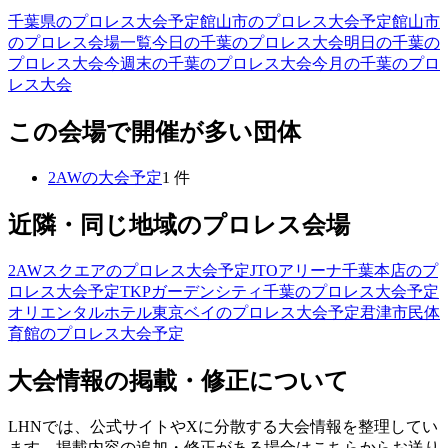
千葉県のプロレス大会予定
館山市のプロレス大会予定
館山市
のプロレス会場一覧
今日の千葉のプロレス大会
明日の千葉の
プロレス大会
今週末の千葉のプロレス大会
今月の千葉のプロ
レス大会
この会場で開催が多い団体
2AW
の大会予定
1
件
近隣・同じ地域のプロレス会場
2AWスクエア
のプロレス大会予定
JTOアリーナ千葉本店
のプ
ロレス大会予定
TKPガーデンシティ千葉
のプロレス大会予定
オリエンタルホテル東京ベイ
のプロレス大会予定
君津市民体
育館
のプロレス大会予定
大会情報の掲載・修正について
LHNでは、公式サイトやXに分散する大会情報を整理してい
ます。掲載内容の追加・修正がある場合はこちらからお送り