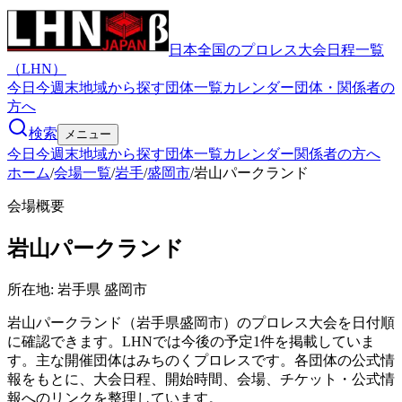
日本全国のプロレス大会日程一覧
（LHN）
今日
今週末
地域から探す
団体一覧
カレンダー
団体・関係者の
方へ
検索
メニュー
今日
今週末
地域から探す
団体一覧
カレンダー
関係者の方へ
ホーム
/
会場一覧
/
岩手
/
盛岡市
/
岩山パークランド
会場概要
岩山パークランド
所在地:
岩手県 盛岡市
岩山パークランド（岩手県盛岡市）のプロレス大会を日付順
に確認できます。LHNでは今後の予定1件を掲載していま
す。主な開催団体はみちのくプロレスです。各団体の公式情
報をもとに、大会日程、開始時間、会場、チケット・公式情
報へのリンクを整理しています。