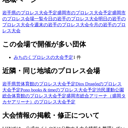
岩手県のプロレス大会予定
盛岡市のプロレス大会予定
盛岡市
のプロレス会場一覧
今日の岩手のプロレス大会
明日の岩手の
プロレス大会
今週末の岩手のプロレス大会
今月の岩手のプロ
レス大会
この会場で開催が多い団体
みちのくプロレス
の大会予定
1
件
近隣・同じ地域のプロレス会場
岩手県営体育館
のプロレス大会予定
Dios Dragón
のプロレス
大会予定
Pono books & time
のプロレス大会予定
渋民運動公園
総合体育館
のプロレス大会予定
盛岡市総合アリーナ（盛岡タ
カヤアリーナ）
のプロレス大会予定
大会情報の掲載・修正について