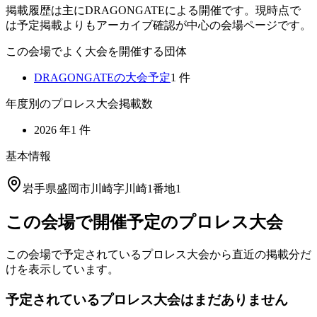
掲載履歴は主にDRAGONGATEによる開催です。現時点で
は予定掲載よりもアーカイブ確認が中心の会場ページです。
この会場でよく大会を開催する団体
DRAGONGATE
の大会予定
1
件
年度別のプロレス大会掲載数
2026
年
1
件
基本情報
岩手県盛岡市川崎字川崎1番地1
この会場で開催予定のプロレス大会
この会場で予定されているプロレス大会から直近の掲載分だ
けを表示しています。
予定されているプロレス大会はまだありません