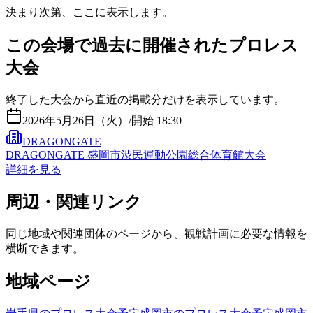
決まり次第、ここに表示します。
この会場で過去に開催されたプロレス
大会
終了した大会から直近の掲載分だけを表示しています。
2026年5月26日（火）
/
開始 18:30
DRAGONGATE
DRAGONGATE 盛岡市渋民運動公園総合体育館大会
詳細を見る
周辺・関連リンク
同じ地域や関連団体のページから、観戦計画に必要な情報を
横断できます。
地域ページ