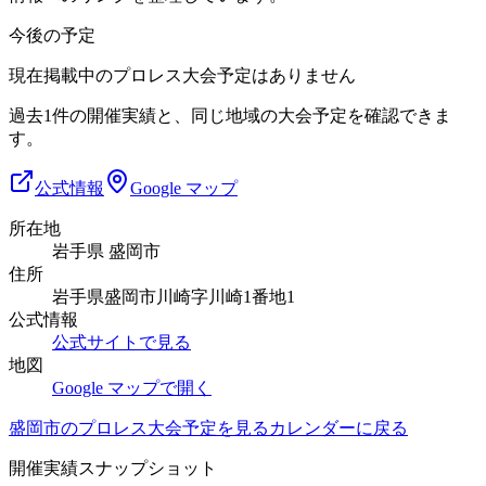
今後の予定
現在掲載中のプロレス大会予定はありません
過去1件の開催実績と、同じ地域の大会予定を確認できま
す。
公式情報
Google マップ
所在地
岩手県 盛岡市
住所
岩手県盛岡市川崎字川崎1番地1
公式情報
公式サイトで見る
地図
Google マップで開く
盛岡市
のプロレス大会予定を見る
カレンダーに戻る
開催実績スナップショット