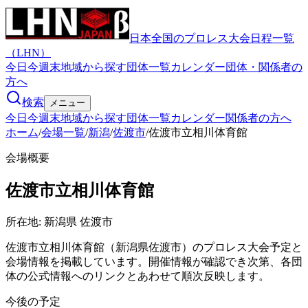
日本全国のプロレス大会日程一覧
（LHN）
今日
今週末
地域から探す
団体一覧
カレンダー
団体・関係者の
方へ
検索
メニュー
今日
今週末
地域から探す
団体一覧
カレンダー
関係者の方へ
ホーム
/
会場一覧
/
新潟
/
佐渡市
/
佐渡市立相川体育館
会場概要
佐渡市立相川体育館
所在地:
新潟県 佐渡市
佐渡市立相川体育館（新潟県佐渡市）のプロレス大会予定と
会場情報を掲載しています。開催情報が確認でき次第、各団
体の公式情報へのリンクとあわせて順次反映します。
今後の予定