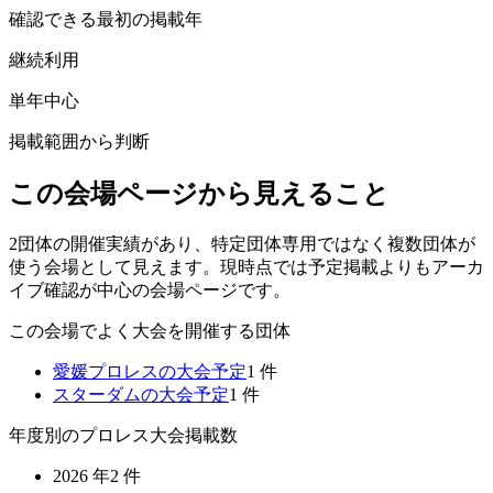
確認できる最初の掲載年
継続利用
単年中心
掲載範囲から判断
この会場ページから見えること
2団体の開催実績があり、特定団体専用ではなく複数団体が
使う会場として見えます。現時点では予定掲載よりもアーカ
イブ確認が中心の会場ページです。
この会場でよく大会を開催する団体
愛媛プロレス
の大会予定
1
件
スターダム
の大会予定
1
件
年度別のプロレス大会掲載数
2026
年
2
件