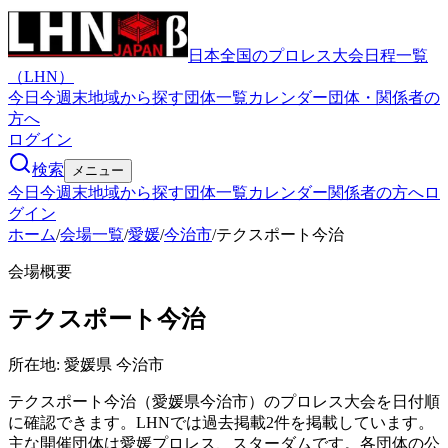
日本全国のプロレス大会日程一覧
（LHN）
今日
今週末
地域から探す
団体一覧
カレンダー
団体・関係者の
方へ
ログイン
検索
メニュー
今日
今週末
地域から探す
団体一覧
カレンダー
関係者の方へ
ロ
グイン
ホーム
/
会場一覧
/
愛媛
/
今治市
/
テクスポート今治
会場概要
テクスポート今治
所在地:
愛媛県 今治市
テクスポート今治（愛媛県今治市）のプロレス大会を日付順
に確認できます。LHNでは過去掲載2件を掲載しています。
主な開催団体は愛媛プロレス、スターダムです。各団体の公