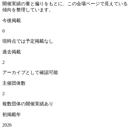
開催実績の量と偏りをもとに、この会場ページで見えている
傾向を整理しています。
今後掲載
0
現時点では予定掲載なし
過去掲載
2
アーカイブとして確認可能
主催団体数
2
複数団体の開催実績あり
初掲載年
2026