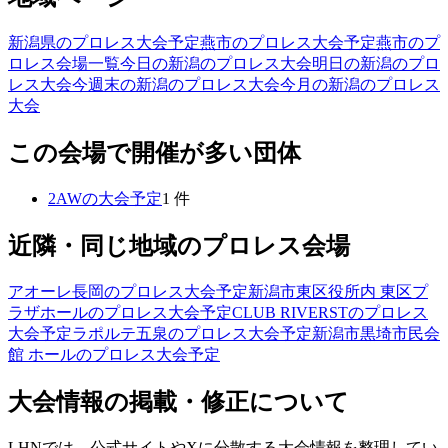
新潟県のプロレス大会予定
燕市のプロレス大会予定
燕市のプ
ロレス会場一覧
今日の新潟のプロレス大会
明日の新潟のプロ
レス大会
今週末の新潟のプロレス大会
今月の新潟のプロレス
大会
この会場で開催が多い団体
2AW
の大会予定
1
件
近隣・同じ地域のプロレス会場
アオーレ長岡
のプロレス大会予定
新潟市東区役所内 東区プ
ラザホール
のプロレス大会予定
CLUB RIVERST
のプロレス
大会予定
ラポルテ五泉
のプロレス大会予定
新潟市黒埼市民会
館 ホール
のプロレス大会予定
大会情報の掲載・修正について
LHNでは、公式サイトやXに分散する大会情報を整理してい