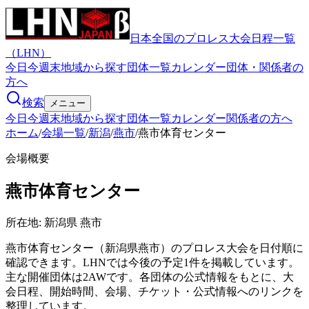
日本全国のプロレス大会日程一覧
（LHN）
今日
今週末
地域から探す
団体一覧
カレンダー
団体・関係者の
方へ
検索
メニュー
今日
今週末
地域から探す
団体一覧
カレンダー
関係者の方へ
ホーム
/
会場一覧
/
新潟
/
燕市
/
燕市体育センター
会場概要
燕市体育センター
所在地:
新潟県 燕市
燕市体育センター（新潟県燕市）のプロレス大会を日付順に
確認できます。LHNでは今後の予定1件を掲載しています。
主な開催団体は2AWです。各団体の公式情報をもとに、大
会日程、開始時間、会場、チケット・公式情報へのリンクを
整理しています。