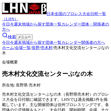
日本全国のプロレス大会日程一覧
（LHN）
今日
今週末
地域から探す
団体一覧
カレンダー
団体・関係者の
方へ
検索
メニュー
今日
今週末
地域から探す
団体一覧
カレンダー
関係者の方へ
ホーム
/
会場一覧
/
長野
/
売木村
/
売木村文化交流センターぶなの
木
会場概要
売木村文化交流センターぶなの木
所在地:
長野県 売木村
売木村文化交流センターぶなの木（長野県売木村）のプロレ
ス大会を日付順に確認できます。LHNでは過去掲載1件を掲
載しています。主な開催団体は信州プロレスリングです。各
団体の公式情報をもとに、大会日程、開始時間、会場、チケ