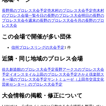
長野県のプロレス大会予定
売木村のプロレス大会予定
売木村
のプロレス会場一覧
今日の長野のプロレス大会
明日の長野の
プロレス大会
今週末の長野のプロレス大会
今月の長野のプロ
レス大会
この会場で開催が多い団体
信州プロレスリング
の大会予定
1
件
近隣・同じ地域のプロレス会場
佐久創造館
のプロレス大会予定
長野アークス
のプロレス大会
予定
イオンスタイル上田
のプロレス大会予定
さかえ倶楽部ス
キー場
のプロレス大会予定
サントミューゼ（上田市交流文化
芸術センター）
のプロレス大会予定
大会情報の掲載・修正について