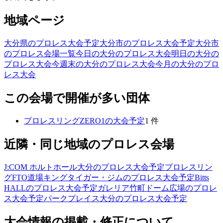
地域ページ
大分県のプロレス大会予定
大分市のプロレス大会予定
大分市
のプロレス会場一覧
今日の大分のプロレス大会
明日の大分の
プロレス大会
今週末の大分のプロレス大会
今月の大分のプロ
レス大会
この会場で開催が多い団体
プロレスリングZERO1
の大会予定
1
件
近隣・同じ地域のプロレス会場
J:COM ホルトホール大分
のプロレス大会予定
プロレスリン
グFTO道場キングタイガー・ジム
のプロレス大会予定
Bitts
HALL
のプロレス大会予定
ガレリア竹町ドーム広場
のプロレ
ス大会予定
パークプレイス大分
のプロレス大会予定
大会情報の掲載・修正について