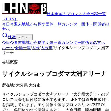
日本全国のプロレス大会日程一覧
（LHN）
今日
今週末
地域から探す
団体一覧
カレンダー
団体・関係者の
方へ
検索
メニュー
今日
今週末
地域から探す
団体一覧
カレンダー
関係者の方へ
ホーム
/
会場一覧
/
大分
/
大分市
/
サイクルショップコダマ大洲ア
リーナ
会場概要
サイクルショップコダマ大洲アリーナ
所在地:
大分県 大分市
サイクルショップコダマ大洲アリーナ（大分県大分市）のプ
ロレス大会を日付順に確認できます。LHNでは過去掲載1件
を掲載しています。主な開催団体はプロレスリングZERO1
です。各団体の公式情報をもとに、大会日程、開始時間、会